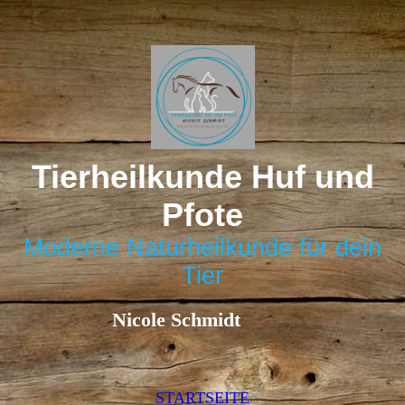
Tierheilkunde Huf und
Pfote
Moderne Naturheilkunde für dein
Tier
Nicole Schmidt
STARTSEITE