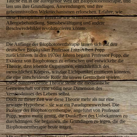
Tauche ein in die aufregende Welt der Biophotonentherapie, und
lass uns ihre Grundlagen, Anwendungen, und ihre
geheimnisvollen Wirkmechanismen erforschen. Erfahre, wie
diese Therapieform Bereiche wie Schmerztherapie,
Allergiebehandlung, Stressbewältigung und andere
Beschwerdebilder revolutionieren könnte.
Die Anfänge der Biophotonentherapie lassen sich auf den
deutschen Biophysiker Professor Fritz-Albert Popp
zurückführen. In den 1970er Jahren begann Professor Popp, die
Existenz von Biophotonen zu erforschen und entwickelte die
Theorie, dass lebende Organismen, einschließlich des
menschlichen Körpers, winzige Lichtpartikel emittieren könnten,
die eine entscheidende Rolle für unsere Gesundheit spielen.
Diese bahnbrechende Theorie stellte die medizinische
Gemeinschaft vor eine völlig neue Dimension des
Verständnisses des Lebens selbst.
Doch zu dieser Zeit war diese Theorie mehr als nur eine
gewagte Hypothese – sie war ein Paradigmenwechsel. Die
Pioniere der Biophotonentherapie, angeführt von Professor
Popp, waren mutig genug, die Dunkelheit des Unbekannten zu
durchdringen. Sie begannen, die Grundlagen zu legen, die die
Biophotonentherapie heute tragen.