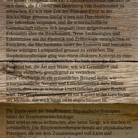
Mit großer Neugierde und viel Experimentierfreude machten sie
sich daran, die Existenz und Bedeutung von Biophotonen zu
erforschen. Es war eine Zeit des Trial-and-Error, in der
Rückschläge genauso häufig waren wie Durchbrüche.
Die Jahrzehnte vergingen, und die wissenschaftliche
Gemeinschaft näherte sich langsam einer tiefgreifenderen
Erkenntnis über die Biophotonen. Neue Technologien und
Erkenntnisse aus der Photonik und Zellbiologie ermöglichten es
Forschern, die Mechanismen hinter der Emission und Interaktion
dieser winzigen Lichtpartikel genauer zu verstehen. Die
Biophotonentherapie ging von einem obskuren Konzept zu einer
vielversprechenden medizinischen Technik über, die das
Potenzial hat, die Art und Weise, wie wir Gesundheit und
Heilung verstehen, grundlegend zu verändern.
Diese Geschichte ist ein erstaunliches Beispiel dafür, wie
wissenschaftliche Neugier und Entschlossenheit dazu führen
können, dass etwas scheinbar Unerklärliches zu einer Realität
wird. Die Biophotonentherapie ist ein Kapitel in der Geschichte
der Medizin, das noch lange nicht abgeschlossen ist.
Die Zauberwelt der Biophotonen: Physikalische Prinzipien
hinter der Biophotonentechnologie
Jetzt wird es etwas technischer, aber keine Sorge, wir machen es
verständlich. Die Biophotonentherapie beruht auf physikalischen
Prinzipien, die mit dem Zusammenspiel von Licht und