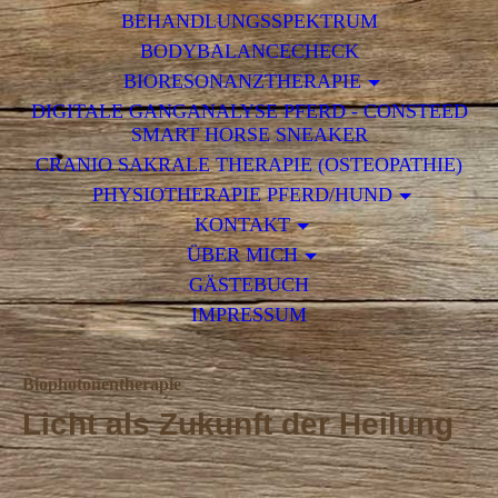
BEHANDLUNGSSPEKTRUM
BODYBALANCECHECK
BIORESONANZTHERAPIE
DIGITALE GANGANALYSE PFERD - CONSTEED
SMART HORSE SNEAKER
CRANIO SAKRALE THERAPIE (OSTEOPATHIE)
PHYSIOTHERAPIE PFERD/HUND
KONTAKT
ÜBER MICH
GÄSTEBUCH
IMPRESSUM
Biophotonentherapie
Licht als Zukunft der Heilung