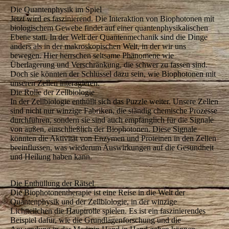
Die Quantenphysik im Spiel
Jetzt wird es faszinierend. Die Interaktion von Biophotonen mit
biologischem Gewebe findet auf einer quantenphysikalischen
Ebene statt. In der Welt der Quantenmechanik sind die Dinge
anders als in der makroskopischen Welt, in der wir uns
bewegen. Hier herrschen seltsame Phänomene wie
Überlagerung und Verschränkung, die schwer zu fassen sind.
Doch sie könnten der Schlüssel dazu sein, wie Biophotonen mit
unseren Zellen interagieren.
Die Rolle der Zellbiologie
In der Zellbiologie enthüllt sich das Puzzle weiter. Unsere Zellen
sind nicht nur winzige Fabriken, die ständig chemische Prozesse
durchführen, sondern sie sind auch empfänglich für die Signale
von außen, einschließlich der Biophotonen. Diese Signale
könnten die Aktivität von Enzymen und Proteinen in den Zellen
beeinflussen, was wiederum Auswirkungen auf die Gesundheit
und Heilung haben kann.
Die Enthüllung der Rätsel
Die Biophotonentherapie ist eine Reise in die Welt der
Quantenphysik und der Zellbiologie, in der winzige
Lichtteilchen die Hauptrolle spielen. Es ist ein faszinierendes
Beispiel dafür, wie die Grundlagenforschung und die