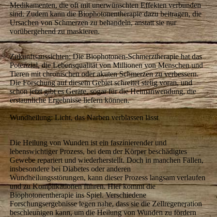
Medikamenten, die oft mit unerwünschten Effekten verbunden
sind. Zudem kann die Biophotonentherapie dazu beitragen, die
Ursachen von Schmerzen zu behandeln, anstatt sie nur
vorübergehend zu maskieren.
Zukunftsaussichten: Die Biophotonen-Schmerztherapie hat das
Potenzial, die Lebensqualität von Millionen von Menschen und
Tieren mit chronischen oder akuten Schmerzen zu verbessern.
Die Forschung auf diesem Gebiet schreitet stetig voran, und
schon jetzt gibt es Geräte, sogar für die Heimanwendung, die
erstaunliche Ergebnisse liefern können.
Wundheilung: Licht, das Narben verblassen lässt
Die Heilung von Wunden ist ein faszinierender und
lebenswichtiger Prozess, bei dem der Körper beschädigtes
Gewebe repariert und wiederherstellt. Doch in manchen Fällen,
insbesondere bei Diabetes oder anderen
Wundheilungsstörungen, kann dieser Prozess langsam verlaufen
und zu Komplikationen führen. Hier kommt die
Biophotonentherapie ins Spiel. Verschiedene
Forschungsergebnisse legen nahe, dass sie die Zellregeneration
beschleunigen kann, um die Heilung von Wunden zu fördern