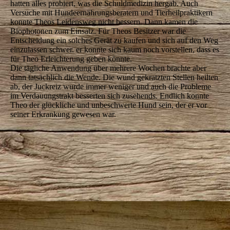
hatten alles probiert, was die Schuldmedizin hergab. Auch
Versuche mit Hundeernährungsberatern und Tierheilpraktikern
konnte Theos Leidensweg nicht bessern. Dann kamen die
Biophotonen zum Einsatz. Für Theos Besitzer war die
Entscheidung ein solches Gerät zu kaufen und sich auf den Weg
einzulassen schwer. er konnte sich kaum noch vorstellen, dass es
für Theo Erleichterung geben könnte.
Die tägliche Anwendung über mehrere Wochen brachte aber
dann tatsächlich die Wende. Die wund gekratzten Stellen heilten
ab, der Juckreiz wurde immer weniger und auch die Probleme
im Verdauungstrakt besserten sich zusehends. Endlich konnte
Theo der glückliche und unbeschwerte Hund sein, der er vor
seiner Erkrankung gewesen war.