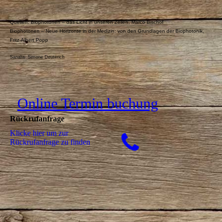
Quellen: Biophotonen – das Licht in unseren Zellen, Marco Bischof
Biophotonen – Neue Horizonte in der Medizin: von den Grundlagen der Biophotonik,
Fritz-Albert Popp
Sanalia- Simone Deuterich
Online Termin buchung
Rückrufanfrage
Klicke hier um zur
Rückrufanfrage zu finden