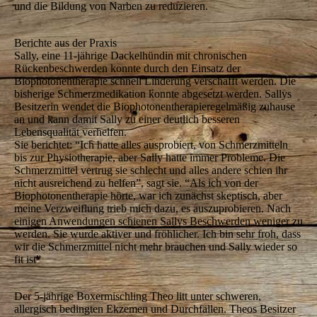
und die Bildung von Narben zu reduzieren.
Berichte aus der Praxis
Sally, eine 11-jährige Dackelhündin mit chronischen
Rückenbeschwerden konnte durch den Einsatz der
Biophotonentherapie schnell Linderung verschafft werden. Die
bisherige Schmerzmedikation konnte abgesetzt werden. Sallys
Besitzerin wendet die Biophotonentherapieregelmäßig zuhause
an und kann damit Sally zu einer deutlich besseren
Lebensqualität verhelfen.
Sie berichtet: “Ich hatte alles ausprobiert, von Schmerzmitteln
bis zur Physiotherapie, aber Sally hatte immer Probleme. Die
Schmerzmittel vertrug sie schlecht und alles andere schien ihr
nicht ausreichend zu helfen”, sagt sie. “Als ich von der
Biophotonentherapie hörte, war ich zunächst skeptisch, aber
meine Verzweiflung trieb mich dazu, es auszuprobieren. Nach
einigen Anwendungen schienen Sallys Beschwerden weniger zu
werden. Sie wurde aktiver und fröhlicher. Ich bin sehr froh, dass
wir die Schmerzmittel nicht mehr brauchen und Sally wieder so
fit ist”
Der 5-jährige Boxermischling Theo litt unter schweren,
allergisch bedingten Ekzemen und Durchfällen. Theos Besitzer