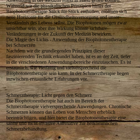
Anwendung in der Medizin Hand in Hand gehen können.
Während wir die physikalischen Prinzipien hinter der
Biophotonentherapie Stück für Stück enthüllen, eröffnen sich
neue Horizonte für die Gesundheitsversorgung und unser
Verständnis des Lebens selbst. Die Biophotonen mögen zwar
unsichtbar sein, aber ihre Wirkung könnte sichtbare
Veränderungen in der Zukunft der Medizin bewirken.
Die Magie des Lichts - Anwendung der Biophotonentherapie
bei Schmerzen
Nachdem wir die grundlegenden Prinzipien dieser
faszinierenden Technik erkundet haben, ist es an der Zeit, tiefer
in die verschiedenen Anwendungsbereiche einzutauchen. Es ist
erstaunlich, wie vielfältig und vielversprechend die
Biophotonentherapie sein kann. In der Schmerztherapie liegen
inzwischen erstaunliche Erfahrungen vor.
Schmerztherapie: Licht gegen den Schmerz
Die Biophotonentherapie hat auch im Bereich der
Schmerztherapie vielversprechende Anwendungen. Chronische
Schmerzen können das Leben von Menschen erheblich
beeinträchtigen, und hier bietet die Biophotonentherapie eine
sanfte und nicht-invasive Alternative zur herkömmlichen
Schmerzbehandlung.