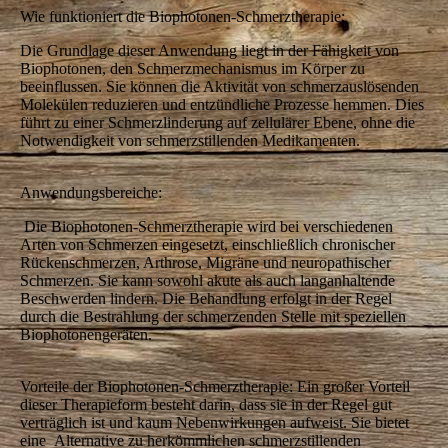
Wie funktioniert die Biophotonen-Schmerztherapie:
Die Grundlage dieser Anwendung liegt in der Fähigkeit von
Biophotonen, den Schmerzmechanismus im Körper zu
beeinflussen. Sie können die Aktivität von schmerzauslösenden
Molekülen reduzieren und entzündliche Prozesse hemmen. Dies
führt zu einer Schmerzlinderung auf zellulärer Ebene, ohne die
Notwendigkeit von schmerzstillenden Medikamenten.
Anwendungsbereiche:
Die Biophotonen-Schmerztherapie wird bei verschiedenen
Arten von Schmerzen eingesetzt, einschließlich chronischer
Rückenschmerzen, Arthrose, Migräne und neuropathischer
Schmerzen. Sie kann sowohl akute als auch langanhaltende
Beschwerden lindern. Die Behandlung erfolgt in der Regel
durch die Bestrahlung der schmerzenden Stelle mit speziellen
Biophotonengeräten.
Vorteile der Biophotonen-Schmerztherapie: Ein großer Vorteil
dieser Therapieform besteht darin, dass sie in der Regel gut
verträglich ist und kaum Nebenwirkungen aufweist. Sie bietet
eine Alternative zu herkömmlichen schmerzstillenden