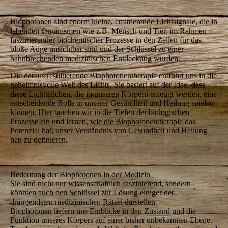
Biophotonen sind enorm kleine, emittierende Lichtsignale, die in
lebenden Organismen wie z.B. Mensch und Tier, im Rahmen
faszinierender biochemischer Prozesse in den Zellen für das
bloße Auge unsichtbar sind und der Schlüssel zu einer
bahnbrechenden medizinischen Entdeckung wurden.
Die daraus resultierende Biophotonentherapie entführt uns in die
geheimnisvolle Welt des Lichts. Sie basiert auf der Idee, dass
diese Lichtteilchen, die in unseren Körpern erzeugt werden, eine
entscheidende Rolle in unserer Gesundheit und Heilung spielen
können. Hier tauchen wir in die Tiefen der biologischen
Prozesse ein und lernen, wie die Biophotonentherapie das
Potenzial hat, unser Verständnis von Gesundheit und Heilung
neu zu definieren.
Bedeutung der Biophotonen in der Medizin
Sie sind nicht nur wissenschaftlich faszinierend, sondern
könnten auch den Schlüssel zur Lösung einiger der
drängendsten medizinischen Rätsel darstellen.
Biophotonen liefern uns Einblicke in den Zustand und die
Funktion unseres Körpers auf einer bisher unbekannten Ebene.