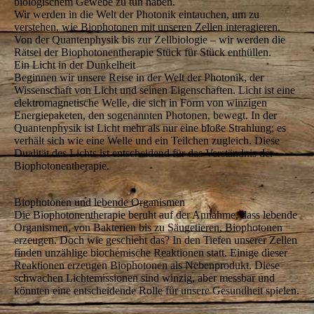
biologischem Gewebe zu tun haben.
Wir werden in die Welt der Photonik eintauchen, um zu
verstehen, wie Biophotonen mit unseren Zellen interagieren.
Von der Quantenphysik bis zur Zellbiologie – wir werden die
Rätsel der Biophotonentherapie Stück für Stück enthüllen.
Ein Licht in der Dunkelheit
Beginnen wir unsere Reise in der Welt der Photonik, der
Wissenschaft von Licht und seinen Eigenschaften. Licht ist eine
elektromagnetische Welle, die sich in Form von winzigen
Energiepaketen, den sogenannten Photonen, bewegt. In der
Quantenphysik ist Licht mehr als nur eine bloße Strahlung; es
verhält sich wie eine Welle und ein Teilchen zugleich. Diese
Dualität des Lichts ist entscheidend für das Verständnis der
Biophotonentherapie.
Biophotonen und lebende Organismen
Die Biophotonentherapie beruht auf der Annahme, dass lebende
Organismen, von Bakterien bis zu Säugetieren, Biophotonen
erzeugen. Doch wie geschieht das? In den Tiefen unserer Zellen
finden unzählige biochemische Reaktionen statt. Einige dieser
Reaktionen erzeugen Biophotonen als Nebenprodukt. Diese
schwachen Lichtemissionen sind winzig, aber messbar und
könnten eine entscheidende Rolle für unsere Gesundheit spielen.